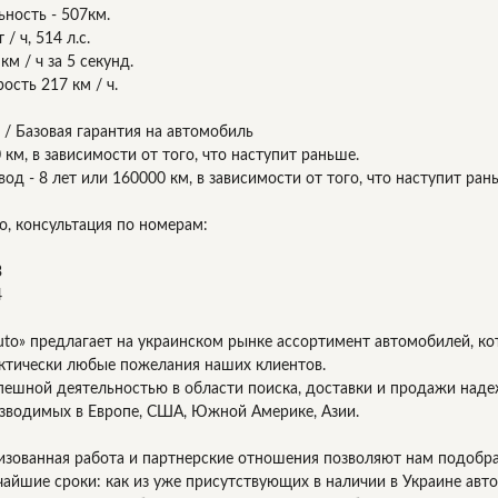
ность - 507км.
/ ч, 514 л.с.
км / ч за 5 секунд.
ость 217 км / ч.
/ Базовая гарантия на автомобиль
0 км, в зависимости от того, что наступит раньше.
од - 8 лет или 160000 км, в зависимости от того, что наступит ран
о, консультация по номерам:
3
4
uto» предлагает на украинском рынке ассортимент автомобилей, к
ктически любые пожелания наших клиентов.
пешной деятельностью в области поиска, доставки и продажи на
зводимых в Европе, США, Южной Америке, Азии.
изованная работа и партнерские отношения позволяют нам подобр
чайшие сроки: как из уже присутствующих в наличии в Украине авт