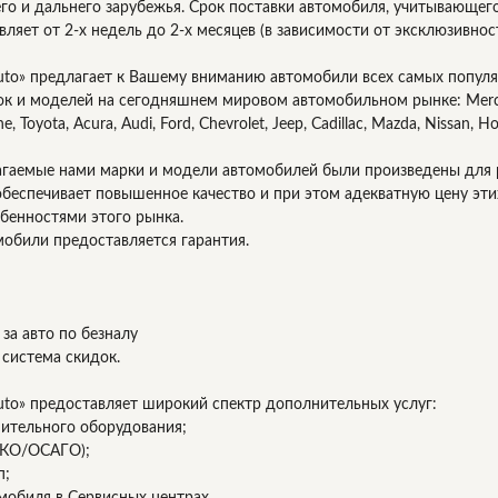
его и дальнего зарубежья. Срок поставки автомобиля, учитывающе
вляет от 2-х недель до 2-х месяцев (в зависимости от эксклюзивно
uto» предлагает к Вашему вниманию автомобили всех самых популя
ок и моделей на сегодняшнем мировом автомобильном рынке: Mer
che, Toyota, Acura, Audi, Ford, Chevrolet, Jeep, Cadillac, Mazda, Nissan, Ho
агаемые нами марки и модели автомобилей были произведены для 
беспечивает повышенное качество и при этом адекватную цену эти
бенностями этого рынка.
мобили предоставляется гарантия.
за авто по безналу
 система скидок.
uto» предоставляет широкий спектр дополнительных услуг:
нительного оборудования;
СКО/ОСАГО);
п;
омобиля в Сервисных центрах