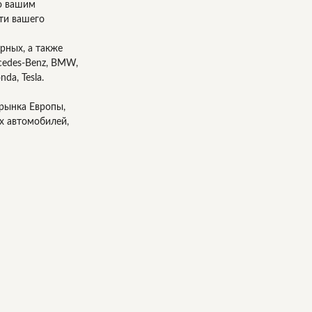
го вашим
сти вашего
рных, а также
cedes-Benz, BMW,
nda, Tesla.
рынка Европы,
х автомобилей,