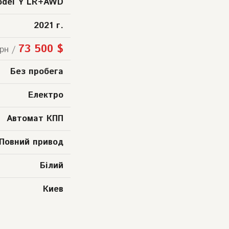
odel Y LR+AWD
2021 г.
73 500 $
рн /
Без пробега
Електро
Автомат КПП
Повний привод
Білий
Киев