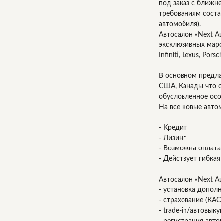
под заказ с ближн
требованиям соста
автомобиля).
Автосалон «Next A
эксклюзивных мар
Infiniti, Lexus, Pors
В основном предл
США, Канады что о
обусловленное осо
На все новые авто
- Кредит
- Лизинг
- Возможна оплата 
- Действует гибкая
Автосалон «Next A
- установка допол
- страхование (КА
- trade-in/автовыку
- регистрация авт