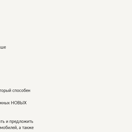
ьше
оторый способен
дежных НОВЫХ
ать и предложить
омобилей, а также