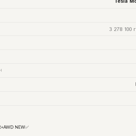
Tesla M
3 278 100 г
Ч
 LR+AWD NEW✅