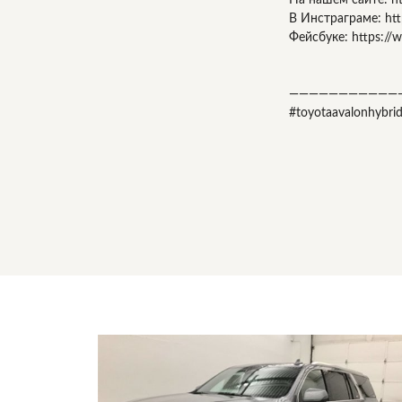
В Инстраграме: htt
Фейсбуке: https://
———————————
#toyotaavalonhybri