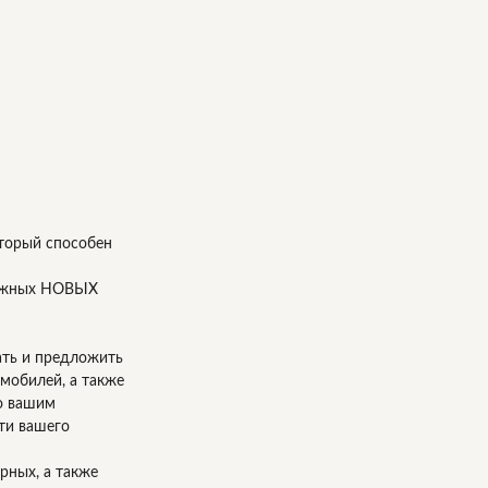
оторый способен
дежных НОВЫХ
ать и предложить
омобилей, а также
го вашим
сти вашего
рных, а также