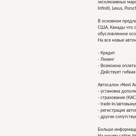
эксклюзивных мар
Infiniti, Lexus, Pors
В основном предл
США, Канады что о
обусловленное осо
На все новые авто
- Кредит
- Лизинг
- Возможна оплата 
- Действует гибкая
Автосалон «Next A
- установка допол
- страхование (КА
- trade-in/автовыку
- регистрация авт
- другие сопутств
Больше информац
На нашем сайте: ht