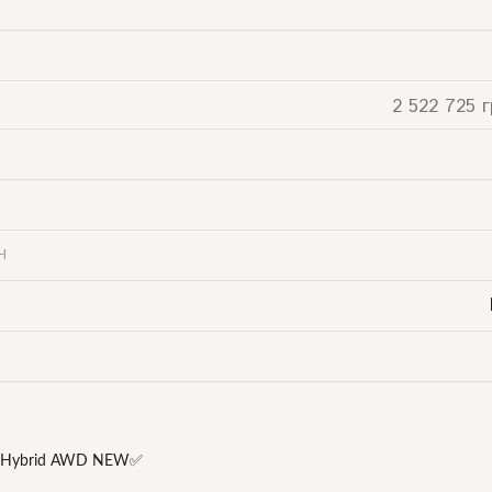
2 522 725 г
Ч
on Hybrid AWD NEW✅