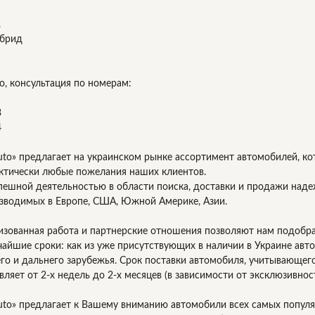
.
ибрид
о, консультация по номерам:
3
4
uto» предлагает на украинском рынке ассортимент автомобилей, к
ктически любые пожелания наших клиентов.
пешной деятельностью в области поиска, доставки и продажи на
зводимых в Европе, США, Южной Америке, Азии.
изованная работа и партнерские отношения позволяют нам подобр
чайшие сроки: как из уже присутствующих в наличии в Украине авт
его и дальнего зарубежья. Срок поставки автомобиля, учитывающе
вляет от 2-х недель до 2-х месяцев (в зависимости от эксклюзивно
uto» предлагает к Вашему вниманию автомобили всех самых популя