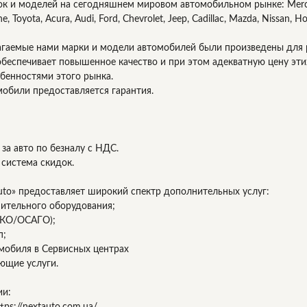
ок и моделей на сегодняшнем мировом автомобильном рынке: Mer
che, Toyota, Acura, Audi, Ford, Chevrolet, Jeep, Cadillac, Mazda, Nissan, Ho
агаемые нами марки и модели автомобилей были произведены для 
беспечивает повышенное качество и при этом адекватную цену эти
бенностями этого рынка.
мобили предоставляется гарантия.
за авто по безналу с НДС.
 система скидок.
uto» предоставляет широкий спектр дополнительных услуг:
нительного оборудования;
СКО/ОСАГО);
п;
омобиля в Сервисных центрах
ующие услуги.
ии:
tps://nextauto.com.ua/